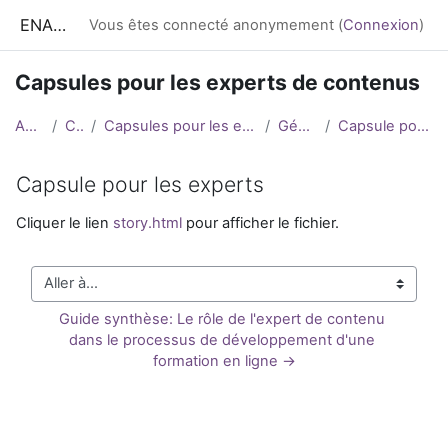
Passer au contenu principal
ENA CESS
Vous êtes connecté anonymement (
Connexion
)
Capsules pour les experts de contenus
Accueil
Cours
Capsules pour les experts de contenus
Généralités
Capsule pour les experts
Capsule pour les experts
Conditions d’achèvement
Cliquer le lien
story.html
pour afficher le fichier.
Aller à...
Guide synthèse: Le rôle de l'expert de contenu 
dans le processus de développement d'une 
formation en ligne →
Blocs
Blocs supplémentaires