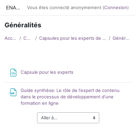
Passer au contenu principal
ENA CESS
Vous êtes connecté anonymement (
Connexion
)
Généralités
Accueil
Cours
Capsules pour les experts de contenus
Généralités
Résumé de section
Fichier
Capsule pour les experts
Guide synthèse: Le rôle de l'expert de contenu
dans le processus de développement d'une
Fichier
formation en ligne
Blocs