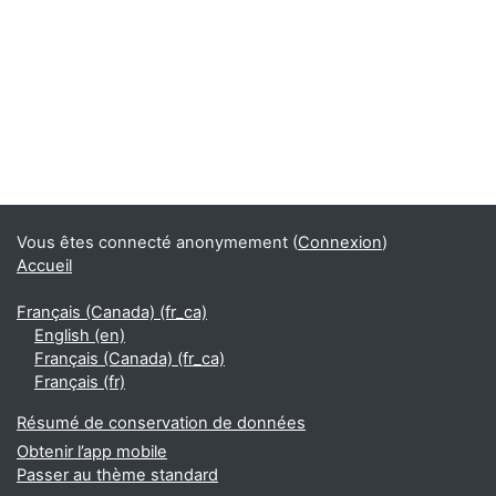
Blocs supplémentaires
Vous êtes connecté anonymement (
Connexion
)
Accueil
Français (Canada) ‎(fr_ca)‎
English ‎(en)‎
Français (Canada) ‎(fr_ca)‎
Français ‎(fr)‎
Résumé de conservation de données
Obtenir l’app mobile
Passer au thème standard