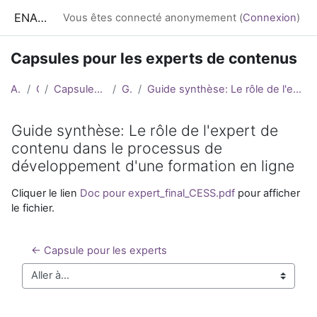
Passer au contenu principal
ENA CESS
Vous êtes connecté anonymement (
Connexion
)
Capsules pour les experts de contenus
Accueil
Cours
Capsules pour les experts de contenus
Généralités
Guide synthèse: Le rôle de l'expert de contenu dans le processus de développement d'une formation en ligne
Guide synthèse: Le rôle de l'expert de
contenu dans le processus de
développement d'une formation en ligne
Conditions d’achèvement
Cliquer le lien
Doc pour expert_final_CESS.pdf
pour afficher
le fichier.
← Capsule pour les experts
Aller à...
Blocs