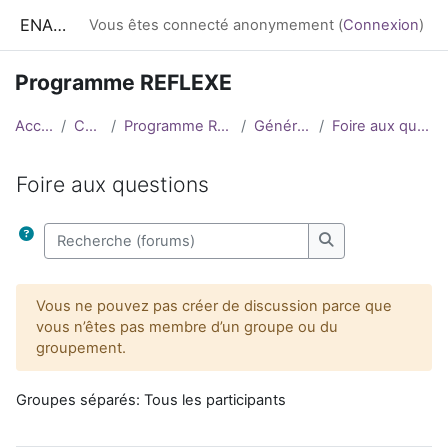
Passer au contenu principal
ENA CESS
Vous êtes connecté anonymement (
Connexion
)
Programme REFLEXE
Accueil
Cours
Programme REFLEXE
Généralités
Foire aux questions
Foire aux questions
Conditions d’achèvement
Recherche (forums)
Recherche (foru
Vous ne pouvez pas créer de discussion parce que
vous n’êtes pas membre d’un groupe ou du
groupement.
Groupes séparés: Tous les participants