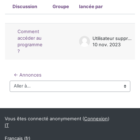
Discussion
Groupe
lancée par
Statut
Liste des discussions. Affichage de 1
Comment
accéder au
Utilisateur supprimé
programme
10 nov. 2023
?
← Annonces
Aller à…
Blocs
Blocs supplémentaires
Vous êtes connecté anonymement (
Connexion
)
IT
Français ‎(fr)‎