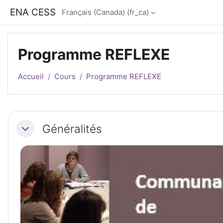
Passer au contenu principal
ENA CESS
Français (Canada) ‎(fr_ca)‎
Programme REFLEXE
Accueil
Cours
Programme REFLEXE
Résumé de section
Généralités
Replier