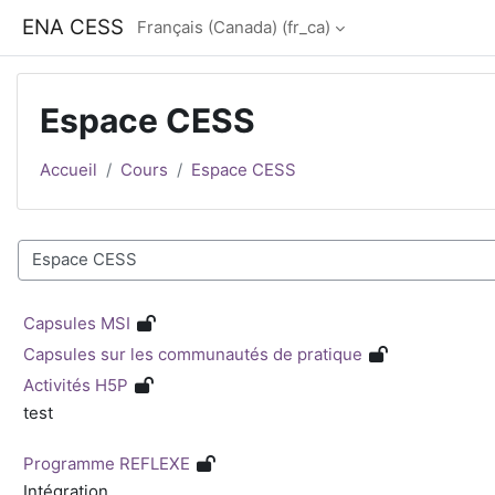
Passer au contenu principal
ENA CESS
Français (Canada) ‎(fr_ca)‎
Espace CESS
Accueil
Cours
Espace CESS
Catégories de cours
Capsules MSI
Capsules sur les communautés de pratique
Activités H5P
test
Programme REFLEXE
Intégration