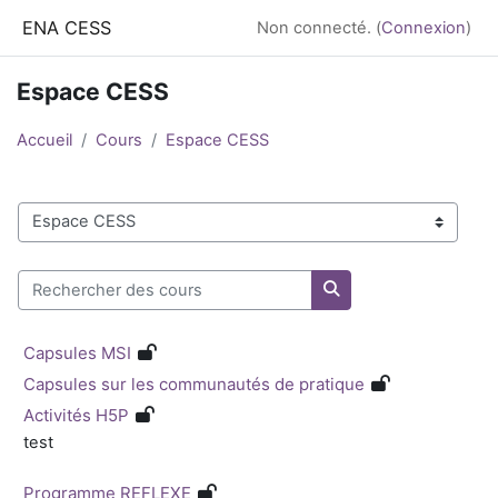
Passer au contenu principal
ENA CESS
Non connecté. (
Connexion
)
Espace CESS
Accueil
Cours
Espace CESS
Catégories de cours
Rechercher des cours
Rechercher des cour
Capsules MSI
Capsules sur les communautés de pratique
Activités H5P
test
Programme REFLEXE