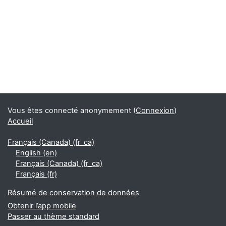
Blocs
Blocs supplémentaires
Vous êtes connecté anonymement (
Connexion
)
Accueil
Français (Canada) ‎(fr_ca)‎
English ‎(en)‎
Français (Canada) ‎(fr_ca)‎
Français ‎(fr)‎
Résumé de conservation de données
Obtenir l’app mobile
Passer au thème standard