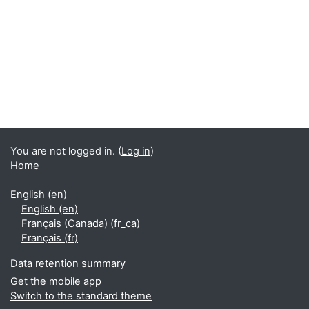
Blocks
Supplementary blocks
You are not logged in. (
Log in
)
Home
English ‎(en)‎
English ‎(en)‎
Français (Canada) ‎(fr_ca)‎
Français ‎(fr)‎
Data retention summary
Get the mobile app
Switch to the standard theme